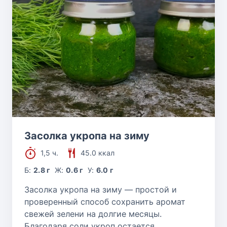
Засолка укропа на зиму
1,5 ч.
45.0 ккал
Б:
2.8 г
Ж:
0.6 г
У:
6.0 г
Засолка укропа на зиму — простой и
проверенный способ сохранить аромат
свежей зелени на долгие месяцы.
Благодаря соли укроп остается