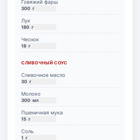
Говяжий фарш
300
г
Лук
180
г
Чеснок
18
г
СЛИВОЧНЫЙ СОУС
Сливочное масло
30
г
Молоко
300
мл
Пшеничная мука
15
г
Соль
1
г