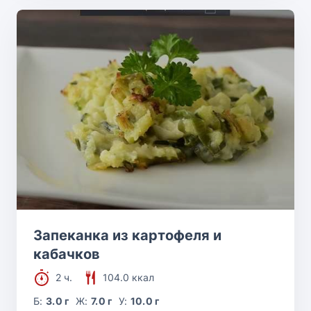
Запеканка из картофеля и
кабачков
2 ч.
104.0 ккал
Б:
3.0 г
Ж:
7.0 г
У:
10.0 г