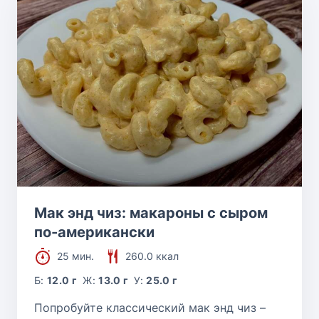
Мак энд чиз: макароны с сыром
по-американски
25 мин.
260.0 ккал
Б:
12.0 г
Ж:
13.0 г
У:
25.0 г
Попробуйте классический мак энд чиз –