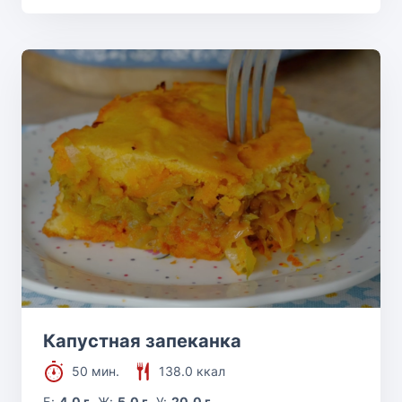
Капустная запеканка
50 мин.
138.0 ккал
Б:
4.0 г
Ж:
5.0 г
У:
20.0 г