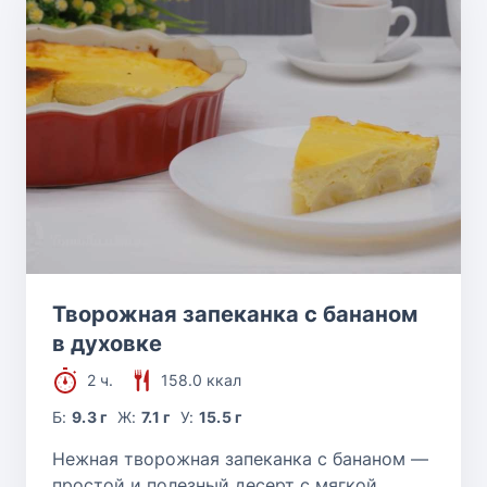
Творожная запеканка с бананом
в духовке
2 ч.
158.0 ккал
Б:
9.3 г
Ж:
7.1 г
У:
15.5 г
Нежная творожная запеканка с бананом —
простой и полезный десерт с мягкой