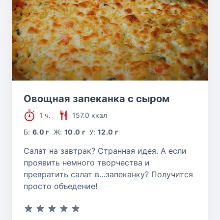
Овощная запеканка с сыром
1 ч.
157.0 ккал
Б:
6.0 г
Ж:
10.0 г
У:
12.0 г
Салат на завтрак? Странная идея. А если
проявить немного творчества и
превратить салат в…запеканку? Получится
просто объедение!