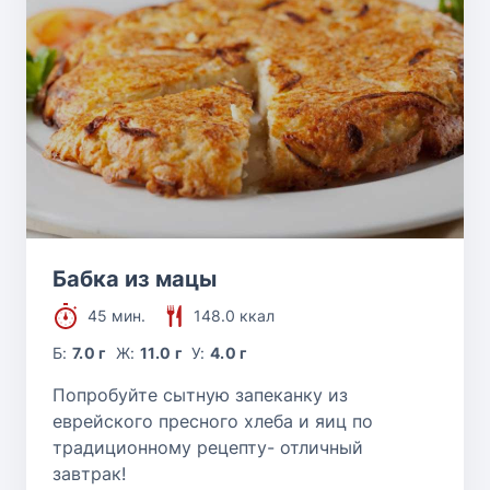
Бабка из мацы
45 мин.
148.0 ккал
Б:
7.0 г
Ж:
11.0 г
У:
4.0 г
Попробуйте сытную запеканку из
еврейского пресного хлеба и яиц по
традиционному рецепту- отличный
завтрак!