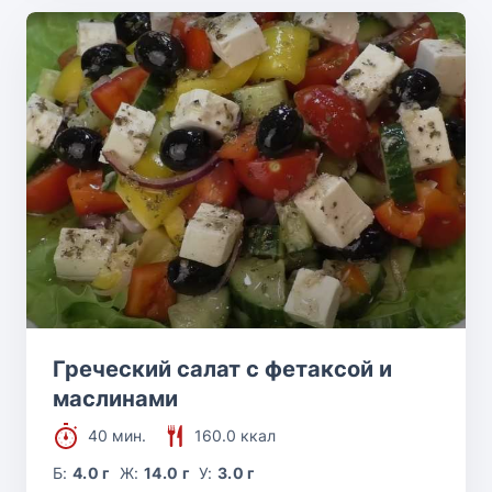
Греческий салат с фетаксой и
маслинами
40 мин.
160.0 ккал
Б:
4.0 г
Ж:
14.0 г
У:
3.0 г