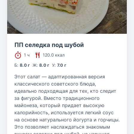
ПП селедка под шубой
1 ч
120.0 ккал
Б:
8.0 г
Ж:
8.0 г
У:
7.0 г
Этот салат — адаптированная версия
классического советского блюда,
идеально подходящая для тех, кто следит
за фигурой. Вместо традиционного
майонеза, который придает высокую
калорийность, используется легкий соус
на основе натурального йогурта и горчицы.
Это позволяет наслаждаться знакомым
вкусом селедки под шубой, не нарушая