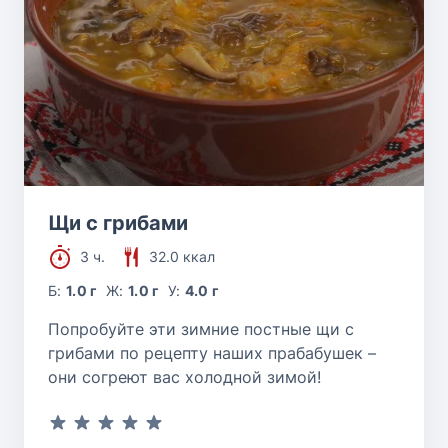
Щи с грибами
3 ч.
32.0 ккал
Б:
1.0 г
Ж:
1.0 г
У:
4.0 г
Попробуйте эти зимние постные щи с
грибами по рецепту наших прабабушек –
они согреют вас холодной зимой!