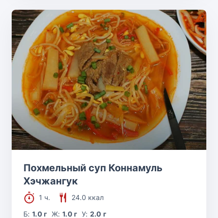
Похмельный суп Коннамуль
Хэчжангук
1 ч.
24.0 ккал
Б:
1.0 г
Ж:
1.0 г
У:
2.0 г