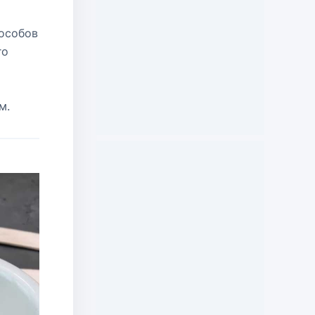
пособов
го
м
м.