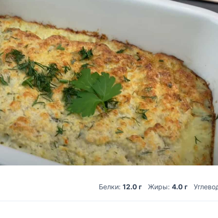
Белки:
12.0 г
Жиры:
4.0 г
Углево