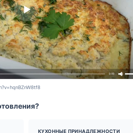
0:00
ch?v=hqnBZnW8tf8
отовления?
КУХОННЫЕ ПРИНАДЛЕЖНОСТИ