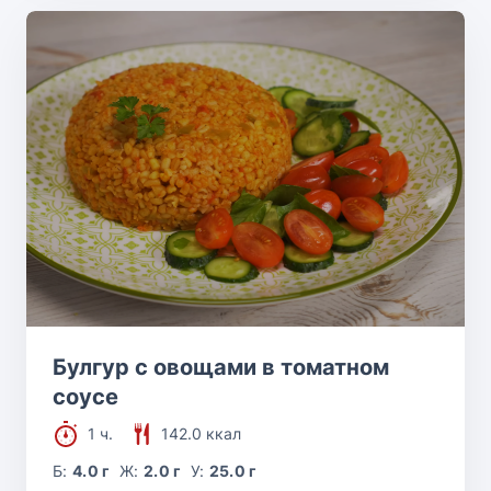
Булгур с овощами в томатном
соусе
1 ч.
142.0 ккал
Б:
4.0 г
Ж:
2.0 г
У:
25.0 г