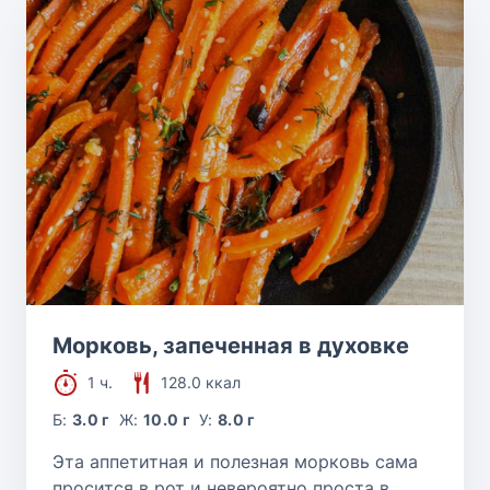
Морковь, запеченная в духовке
1 ч.
128.0 ккал
Б:
3.0 г
Ж:
10.0 г
У:
8.0 г
Эта аппетитная и полезная морковь сама
просится в рот и невероятно проста в