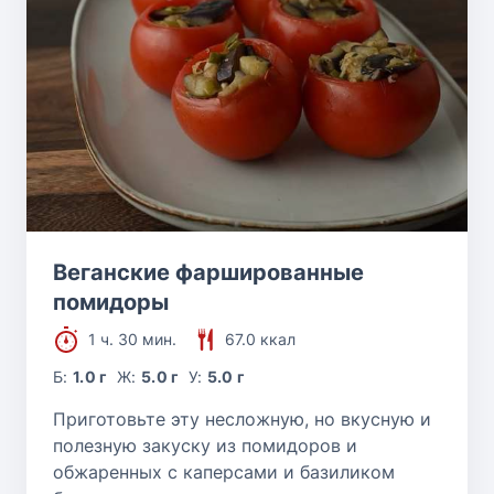
Веганские фаршированные
помидоры
1 ч. 30 мин.
67.0 ккал
Б:
1.0 г
Ж:
5.0 г
У:
5.0 г
Приготовьте эту несложную, но вкусную и
полезную закуску из помидоров и
обжаренных с каперсами и базиликом