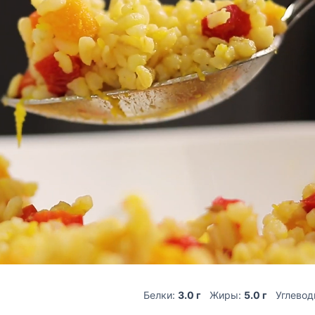
Белки:
3.0 г
Жиры:
5.0 г
Углево