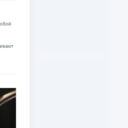
собой
шивают