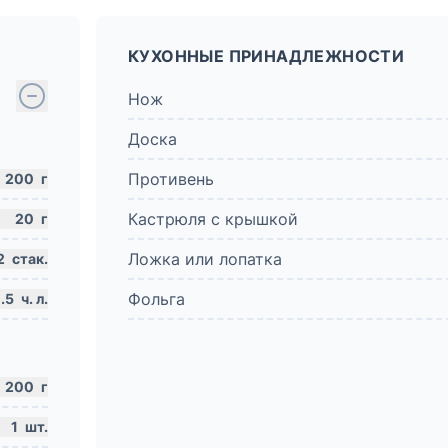
КУХОННЫЕ ПРИНАДЛЕЖНОСТИ
Нож
Доска
Противень
200
г
Кастрюля с крышкой
20
г
Ложка или лопатка
2
стак.
Фольга
.5
ч. л.
200
г
1
шт.