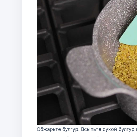
Обжарьте булгур. Всыпьте сухой булгур