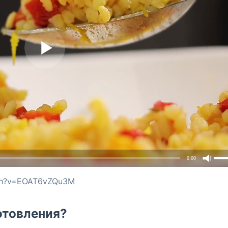
0:00
tch?v=EOAT6vZQu3M
отовления?