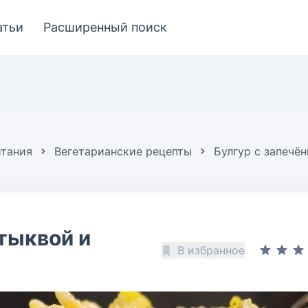
атьи
Расширенный поиск
итания
Вегетарианские рецепты
Булгур с запечё
 тыквой и
В избранное