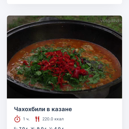
Чахохбили в казане
1 ч.
220.0 ккал
Б:
7.0 г
Ж:
9.0 г
У:
4.0 г