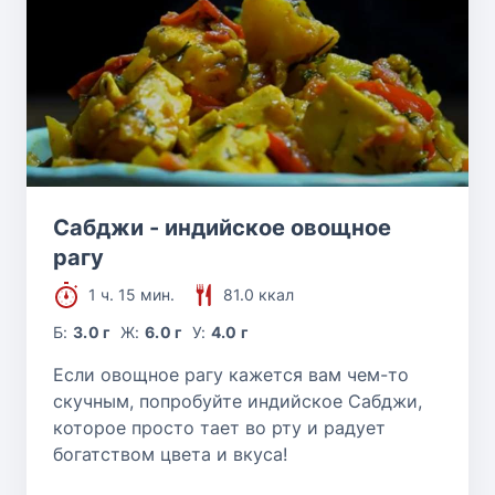
Сабджи - индийское овощное
рагу
1 ч. 15 мин.
81.0 ккал
Б:
3.0 г
Ж:
6.0 г
У:
4.0 г
Если овощное рагу кажется вам чем-то
скучным, попробуйте индийское Сабджи,
которое просто тает во рту и радует
богатством цвета и вкуса!