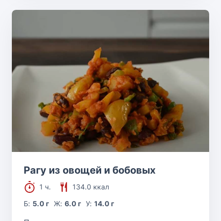
Рагу из овощей и бобовых
1 ч.
134.0 ккал
Б:
5.0 г
Ж:
6.0 г
У:
14.0 г