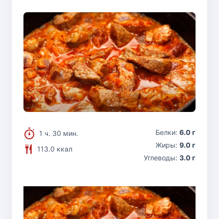
Белки:
6.0 г
1 ч. 30 мин.
Жиры:
9.0 г
113.0 ккал
Углеводы:
3.0 г