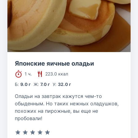
Японские яичные оладьи
1 ч.
223.0 ккал
Б:
9.0 г
Ж:
7.0 г
У:
32.0 г
Оладьи на завтрак кажутся чем-то
обыденным. Но таких нежных оладушков,
похожих на пирожные, вы еще не
пробовали!