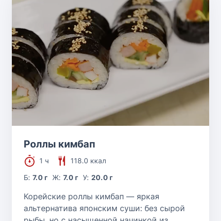
Роллы кимбап
1 ч
118.0 ккал
Б:
7.0 г
Ж:
7.0 г
У:
20.0 г
Корейские роллы кимбап — яркая
альтернатива японским суши: без сырой
рыбы, но с насыщенной начинкой из