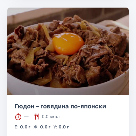
Гюдон – говядина по-японски
—
0.0 ккал
Б:
0.0 г
Ж:
0.0 г
У:
0.0 г