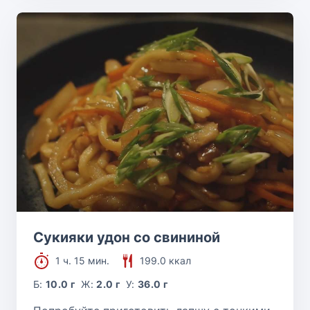
Сукияки удон со свининой
1 ч. 15 мин.
199.0 ккал
Б:
10.0 г
Ж:
2.0 г
У:
36.0 г