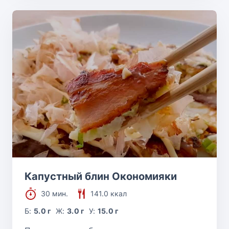
Капустный блин Окономияки
30 мин.
141.0 ккал
Б:
5.0 г
Ж:
3.0 г
У:
15.0 г