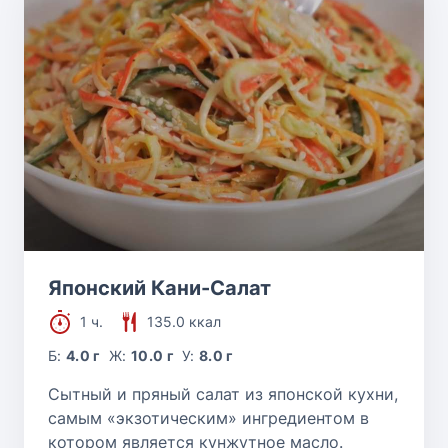
Японский Кани-Салат
1 ч.
135.0 ккал
Б:
4.0 г
Ж:
10.0 г
У:
8.0 г
Сытный и пряный салат из японской кухни,
самым «экзотическим» ингредиентом в
котором является кунжутное масло.