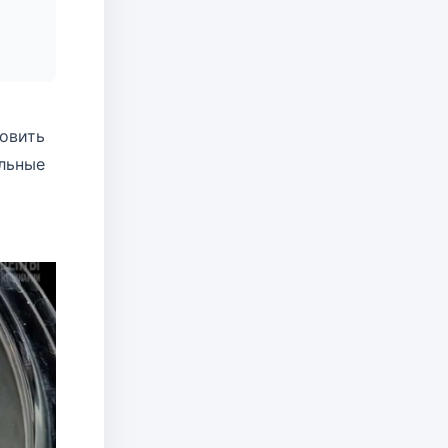
овить
альные