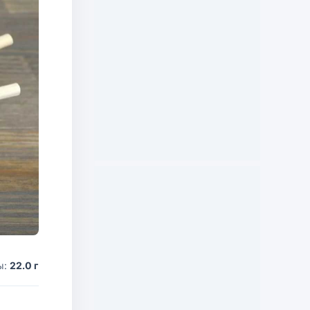
ы:
22.0 г