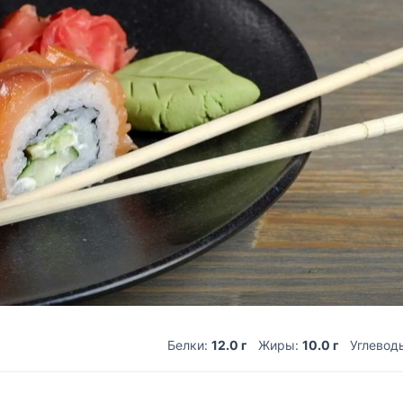
Белки:
12.0 г
Жиры:
10.0 г
Углевод