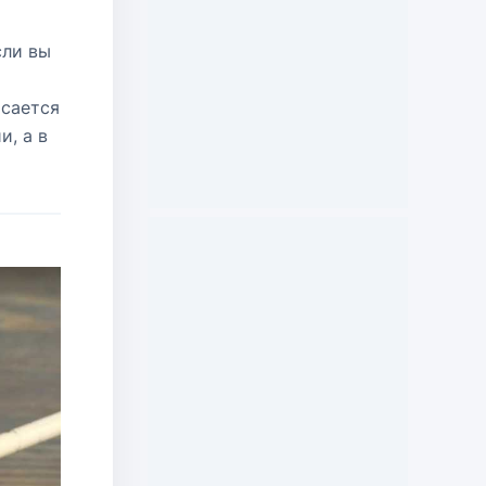
сли вы
асается
и, а в