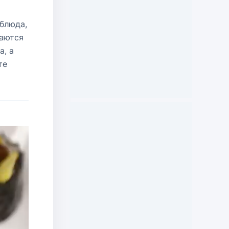
 блюда,
ваются
а, а
те