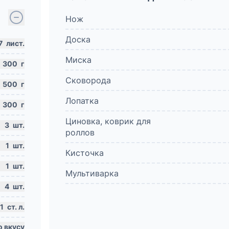
Нож
Доска
7
лист.
Миска
300
г
Сковорода
500
г
Лопатка
300
г
Циновка, коврик для
3
шт.
роллов
1
шт.
Кисточка
1
шт.
Мультиварка
4
шт.
1
ст. л.