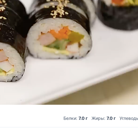
Белки:
7.0 г
Жиры:
7.0 г
Углевод