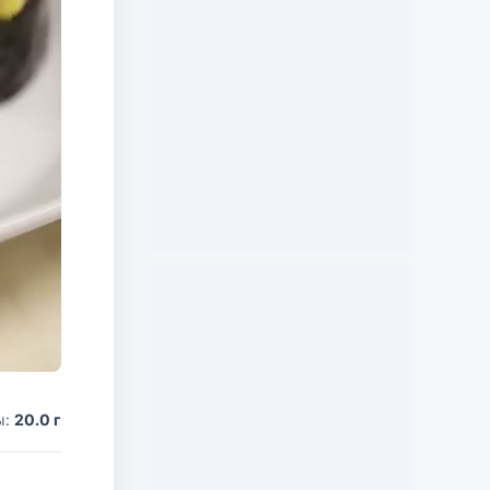
ы:
20.0 г