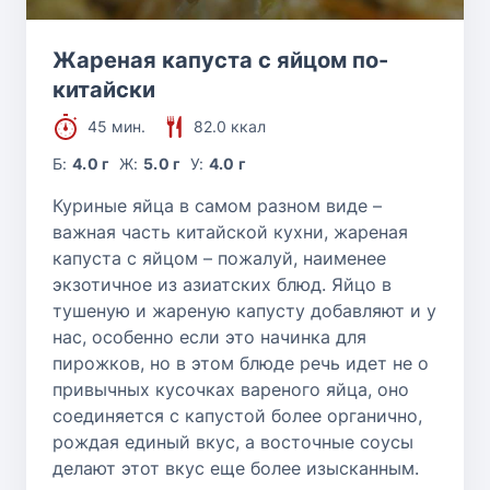
Жареная капуста с яйцом по-
китайски
45 мин.
82.0 ккал
Б:
4.0 г
Ж:
5.0 г
У:
4.0 г
Куриные яйца в самом разном виде –
важная часть китайской кухни, жареная
капуста с яйцом – пожалуй, наименее
экзотичное из азиатских блюд. Яйцо в
тушеную и жареную капусту добавляют и у
нас, особенно если это начинка для
пирожков, но в этом блюде речь идет не о
привычных кусочках вареного яйца, оно
соединяется с капустой более органично,
рождая единый вкус, а восточные соусы
делают этот вкус еще более изысканным.