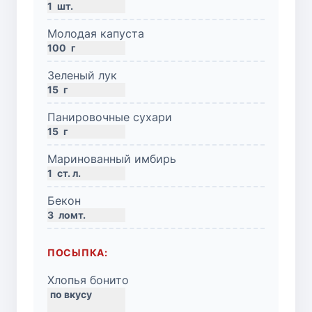
1
шт.
Молодая капуста
100
г
Зеленый лук
15
г
Панировочные сухари
15
г
Маринованный имбирь
1
ст. л.
Бекон
3
ломт.
ПОСЫПКА:
Хлопья бонито