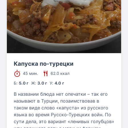
Капуска по-турецки
45 мин.
62.0 ккал
Б:
5.0 г
Ж:
3.0 г
У:
4.0 г
В названии блюда нет опечатки – так его
называют в Турции, позаимствовав в
таком виде слово «капуста» из русского
языка во время Русско-Турецких войн. По
сути дела, это вариант «ленивых голубцов»