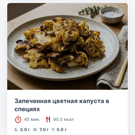
Запеченная цветная капуста в
специях
45 мин.
95.0 ккал
Б:
3.0 г
Ж:
7.0 г
У:
5.0 г