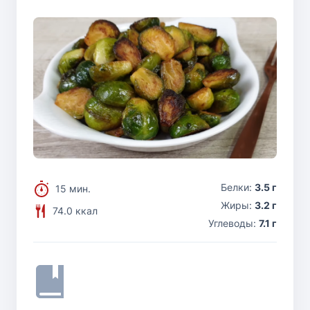
Белки:
3.5 г
15 мин.
Жиры:
3.2 г
74.0 ккал
Углеводы:
7.1 г