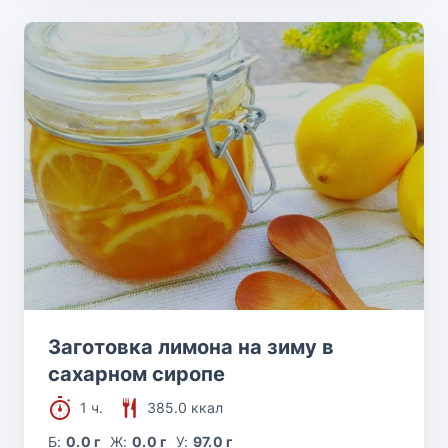
Заготовка лимона на зиму в
сахарном сиропе
1 ч.
385.0 ккал
Б:
0.0 г
Ж:
0.0 г
У:
97.0 г