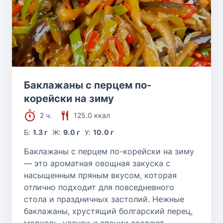
Баклажаны с перцем по-
корейски на зиму
2 ч.
125.0 ккал
Б:
1.3 г
Ж:
9.0 г
У:
10.0 г
Баклажаны с перцем по-корейски на зиму
— это ароматная овощная закуска с
насыщенным пряным вкусом, которая
отлично подходит для повседневного
стола и праздничных застолий. Нежные
баклажаны, хрустящий болгарский перец,
морковь, чеснок и специи создают