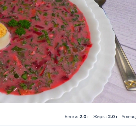
Белки:
2.0 г
Жиры:
2.0 г
Углев