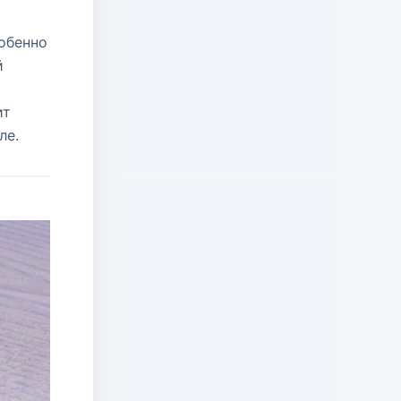
обенно
й
ит
ле.