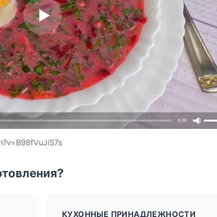
0:00
h?v=B98fVuJiS7s
отовления?
КУХОННЫЕ ПРИНАДЛЕЖНОСТИ