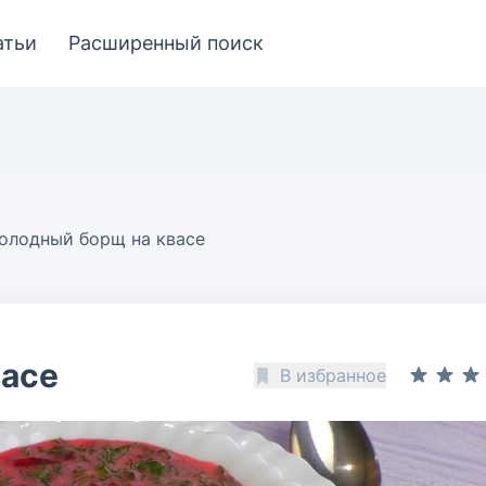
атьи
Расширенный поиск
олодный борщ на квасе
васе
В избранное