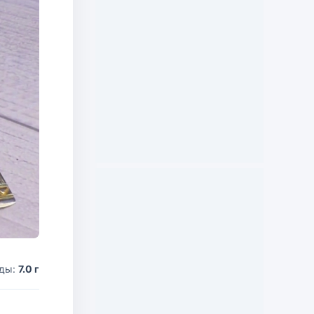
оды:
7.0 г