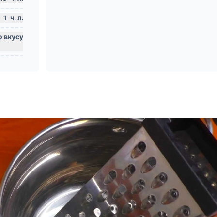
1
ч. л.