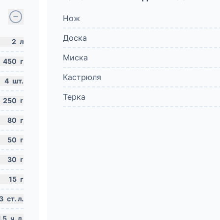
Нож
Доска
2
л
Миска
450
г
Кастрюля
4
шт.
Терка
250
г
80
г
50
г
30
г
15
г
3
ст. л.
1.5
ч. л.