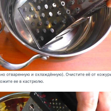
но отваренную и охлаждённую). Очистите её от кожур
ложите ее в кастрюлю.