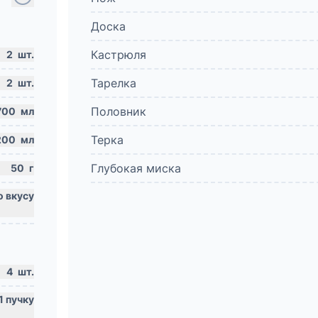
Доска
Кастрюля
2
шт.
Тарелка
2
шт.
Половник
700
мл
Терка
200
мл
Глубокая миска
50
г
4
шт.