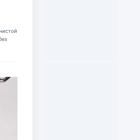
 чистой
без