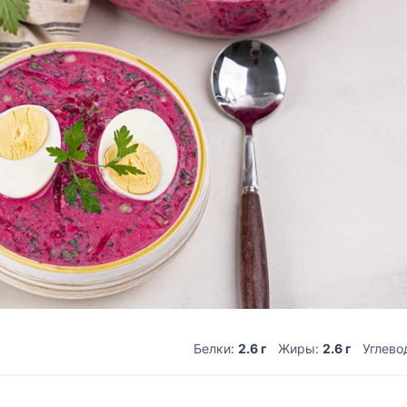
Белки:
2.6 г
Жиры:
2.6 г
Углево