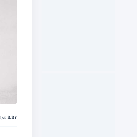
ды:
3.3 г