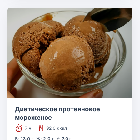
Диетическое протеиновое
мороженое
7 ч.
92.0 ккал
Б:
13.0 г
Ж:
2.0 г
У:
7.0 г