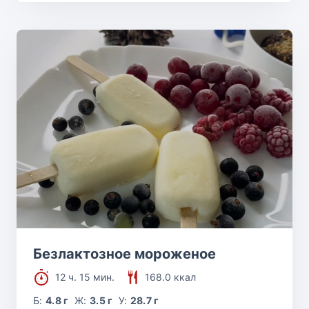
Безлактозное мороженое
12 ч. 15 мин.
168.0 ккал
Б:
4.8 г
Ж:
3.5 г
У:
28.7 г