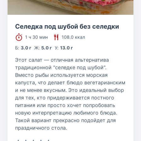
Селедка под шубой без селедки
1 ч 30 мин
108.0 ккал
Б:
3.0 г
Ж:
5.0 г
У:
13.0 г
Этот салат — отличная альтернатива
традиционной "селедке под шубой".
Вместо рыбы используется морская
капуста, что делает блюдо вегетарианским
и не менее вкусным. Это идеальный выбор
для тех, кто придерживается постного
питания или просто хочет попробовать
новую интерпретацию любимого блюда.
Такой вариант прекрасно подойдет для
праздничного стола.