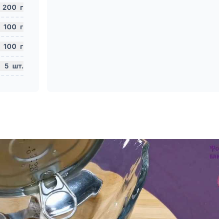
200
г
100
г
100
г
5
шт.