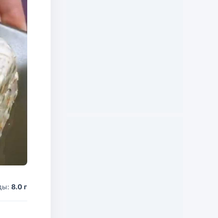
ды:
8.0 г