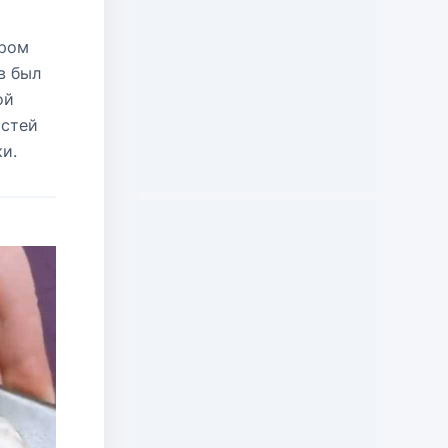
аром
в был
ой
остей
и.