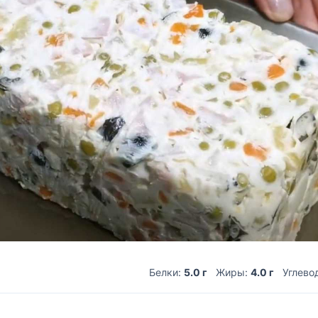
Белки:
5.0 г
Жиры:
4.0 г
Углево