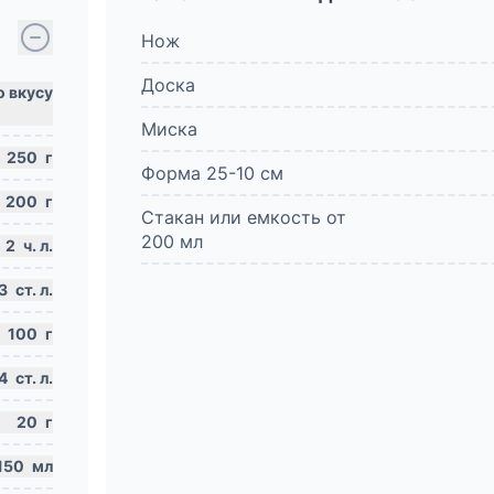
Нож
Доска
Миска
250
г
Форма 25-10 см
200
г
Стакан или емкость от
200 мл
2
ч. л.
3
ст. л.
100
г
4
ст. л.
20
г
150
мл