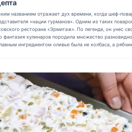
епта
ским названием отражает дух времени, когда шеф-пов
едставителя «нации гурманов». Одним из таких поваро
овского ресторана «Эрмитаж». По легенде, он унес св
но фантазия кулинаров породила множество разновидн
главным ингредиентом оливье была не колбаса, а рябчик