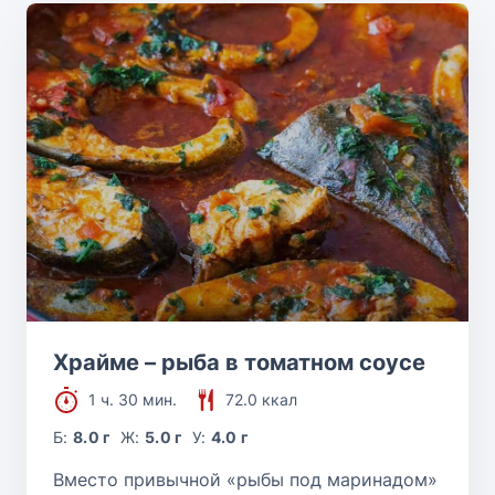
Храйме – рыба в томатном соусе
1 ч. 30 мин.
72.0 ккал
Б:
8.0 г
Ж:
5.0 г
У:
4.0 г
Вместо привычной «рыбы под маринадом»