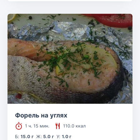
Форель на углях
1 ч. 15 мин.
110.0 ккал
Б:
15.0 г
Ж:
5.0 г
У:
1.0 г