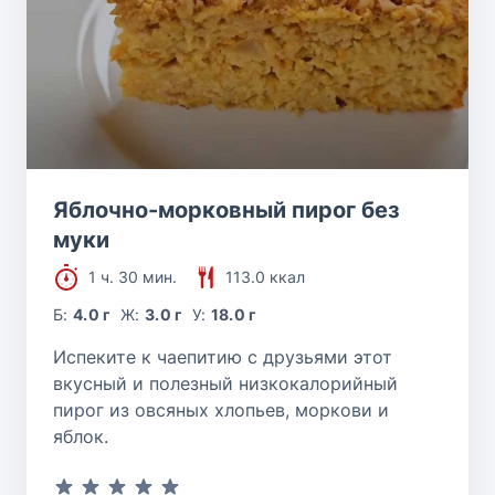
Яблочно-морковный пирог без
муки
1 ч. 30 мин.
113.0 ккал
Б:
4.0 г
Ж:
3.0 г
У:
18.0 г
Испеките к чаепитию с друзьями этот
вкусный и полезный низкокалорийный
пирог из овсяных хлопьев, моркови и
яблок.