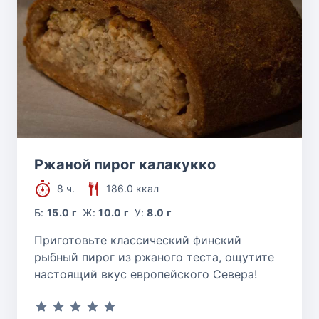
Ржаной пирог калакукко
8 ч.
186.0 ккал
Б:
15.0 г
Ж:
10.0 г
У:
8.0 г
Приготовьте классический финский
рыбный пирог из ржаного теста, ощутите
настоящий вкус европейского Севера!