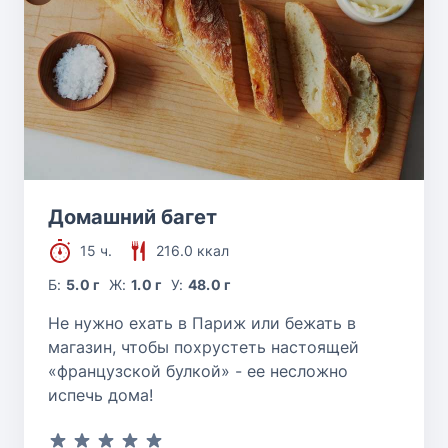
Домашний багет
15 ч.
216.0 ккал
Б:
5.0 г
Ж:
1.0 г
У:
48.0 г
Не нужно ехать в Париж или бежать в
магазин, чтобы похрустеть настоящей
«французской булкой» - ее несложно
испечь дома!