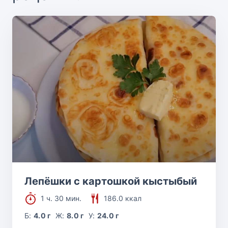
Лепёшки с картошкой кыстыбый
1 ч. 30 мин.
186.0 ккал
Б:
4.0 г
Ж:
8.0 г
У:
24.0 г