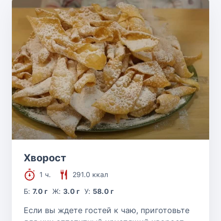
Хворост
1 ч.
291.0 ккал
Б:
7.0 г
Ж:
3.0 г
У:
58.0 г
Если вы ждете гостей к чаю, приготовьте