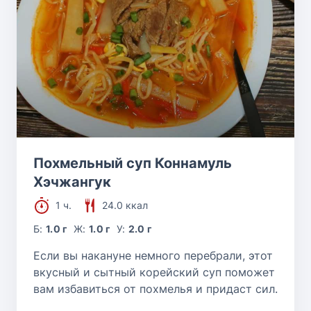
Похмельный суп Коннамуль
Хэчжангук
1 ч.
24.0 ккал
Б:
1.0 г
Ж:
1.0 г
У:
2.0 г
Если вы накануне немного перебрали, этот
вкусный и сытный корейский суп поможет
вам избавиться от похмелья и придаст сил.