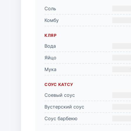
Соль
Комбу
КЛЯР
Вода
Яйцо
Мука
СОУС КАТСУ
Соевый соус
Вустерский соус
Соус барбекю