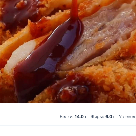
Белки:
14.0 г
Жиры:
6.0 г
Углево