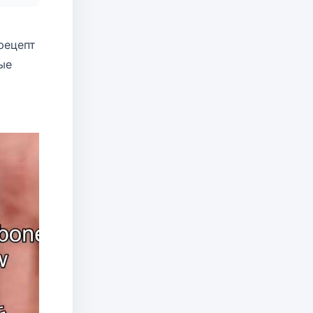
рецепт
ые