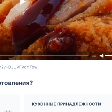
0:00
tch?v=DJUVFVqYTow
отовления?
КУХОННЫЕ ПРИНАДЛЕЖНОСТИ