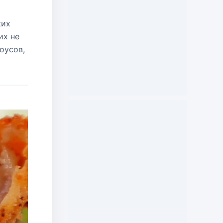
ких
их не
оусов,