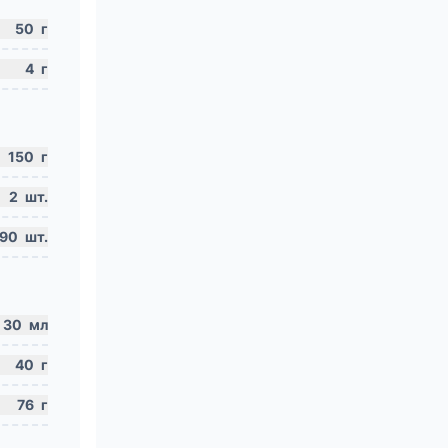
50
г
4
г
150
г
2
шт.
90
шт.
30
мл
40
г
76
г