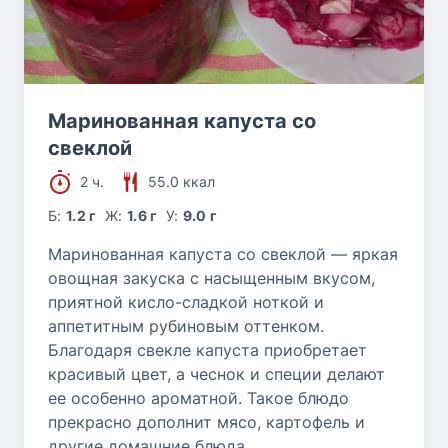
Маринованная капуста со
свеклой
2 ч.
55.0 ккал
Б:
1.2 г
Ж:
1.6 г
У:
9.0 г
Маринованная капуста со свеклой — яркая
овощная закуска с насыщенным вкусом,
приятной кисло-сладкой ноткой и
аппетитным рубиновым оттенком.
Благодаря свекле капуста приобретает
красивый цвет, а чеснок и специи делают
ее особенно ароматной. Такое блюдо
прекрасно дополнит мясо, картофель и
другие домашние блюда.