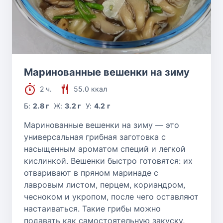
Маринованные вешенки на зиму
2 ч.
55.0 ккал
Б:
2.8 г
Ж:
3.2 г
У:
4.2 г
Маринованные вешенки на зиму — это
универсальная грибная заготовка с
насыщенным ароматом специй и легкой
кислинкой. Вешенки быстро готовятся: их
отваривают в пряном маринаде с
лавровым листом, перцем, кориандром,
чесноком и укропом, после чего оставляют
настаиваться. Такие грибы можно
подавать как самостоятельную закуску,