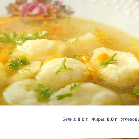
Белки:
8.0 г
Жиры:
8.0 г
Углевод