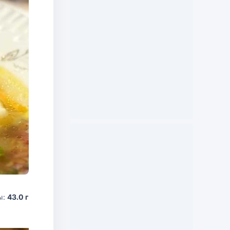
ы:
43.0 г