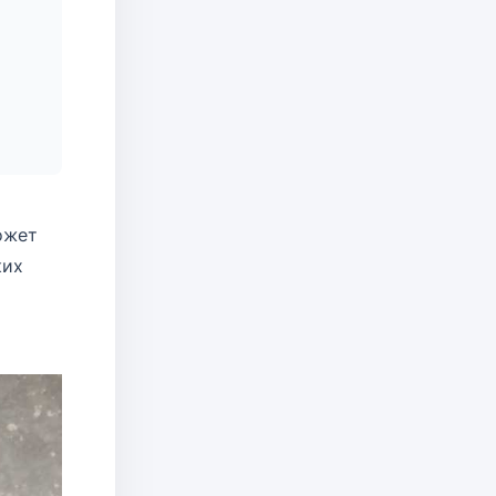
ожет
ких