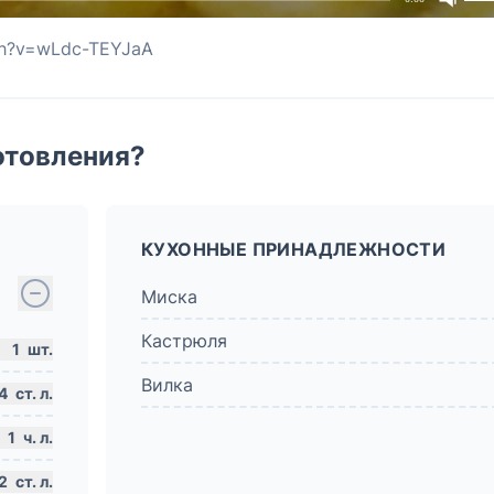
ch?v=wLdc-TEYJaA
отовления?
КУХОННЫЕ ПРИНАДЛЕЖНОСТИ
Миска
Кастрюля
1
шт.
Вилка
4
ст. л.
1
ч. л.
2
ст. л.