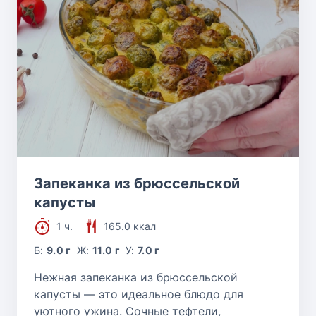
Запеканка из брюссельской
капусты
1 ч.
165.0 ккал
Б:
9.0 г
Ж:
11.0 г
У:
7.0 г
Нежная запеканка из брюссельской
капусты — это идеальное блюдо для
уютного ужина. Сочные тефтели,