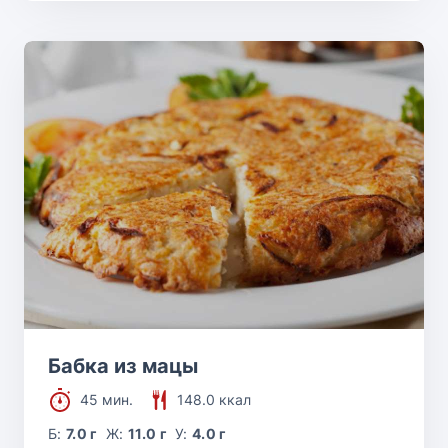
Бабка из мацы
45 мин.
148.0 ккал
Б:
7.0 г
Ж:
11.0 г
У:
4.0 г