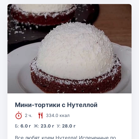
Мини-тортики с Нутеллой
2 ч.
334.0 ккал
Б:
6.0 г
Ж:
23.0 г
У:
28.0 г
Все любят крем Нутелла! Испеченные по