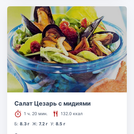
Салат Цезарь с мидиями
1 ч. 20 мин.
132.0 ккал
Б:
8.3 г
Ж:
7.2 г
У:
8.5 г