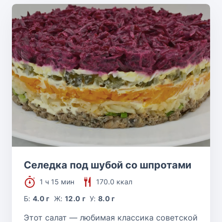
Селедка под шубой со шпротами
1 ч 15 мин
170.0 ккал
Б:
4.0 г
Ж:
12.0 г
У:
8.0 г
Этот салат — любимая классика советской