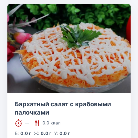
Бархатный салат с крабовыми
палочками
—
0.0 ккал
Б:
0.0 г
Ж:
0.0 г
У:
0.0 г