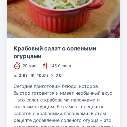
Крабовый салат с солеными
огурцами
20 мин.
145.0 ккал
Б:
2.9 г
Ж:
10.6 г
У:
7.6 г
Сегодня приготовим блюдо, которое
быстро готовится и имеет необычный вкус
– это салат с крабовыми палочками и
соленым огурцом. Есть много рецептов
салатов с крабовыми палочками. В этом
рецепте добавление соленого огурца – это
новшество, придающее привычному салату