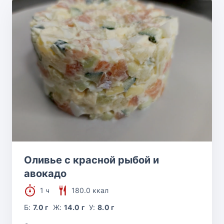
Оливье с красной рыбой и
авокадо
1 ч
180.0 ккал
Б:
7.0 г
Ж:
14.0 г
У:
8.0 г