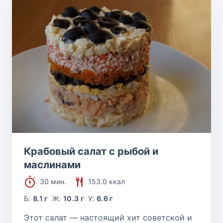
Крабовый салат с рыбой и
маслинами
30 мин.
153.0 ккал
Б:
8.1 г
Ж:
10.3 г
У:
6.6 г
Этот салат — настоящий хит советской и