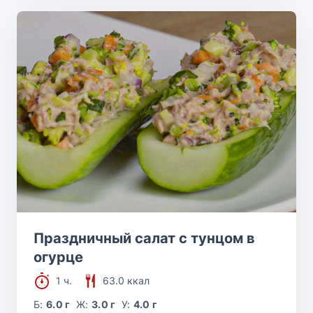
Праздничный салат с тунцом в
огурце
1 ч.
63.0 ккал
Б:
6.0 г
Ж:
3.0 г
У:
4.0 г