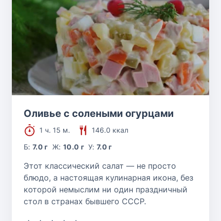
Оливье с солеными огурцами
1 ч. 15 м.
146.0 ккал
Б:
7.0 г
Ж:
10.0 г
У:
7.0 г
Этот классический салат — не просто
блюдо, а настоящая кулинарная икона, без
которой немыслим ни один праздничный
стол в странах бывшего СССР.