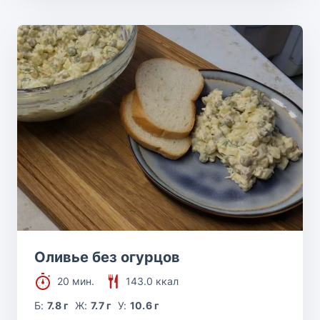
Оливье без огурцов
20 мин.
143.0 ккал
Б:
7.8 г
Ж:
7.7 г
У:
10.6 г