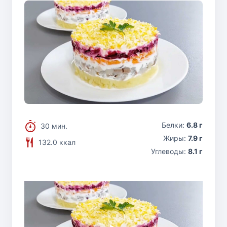
Белки:
6.8 г
30 мин.
Жиры:
7.9 г
132.0 ккал
Углеводы:
8.1 г