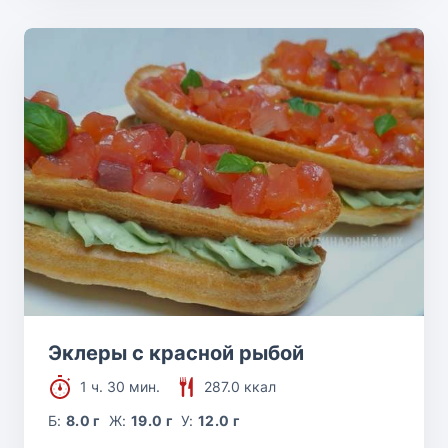
Эклеры с красной рыбой
1 ч. 30 мин.
287.0 ккал
Б:
8.0 г
Ж:
19.0 г
У:
12.0 г