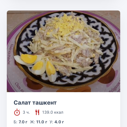
Салат ташкент
3 ч.
139.0 ккал
Б:
7.0 г
Ж:
11.0 г
У:
4.0 г