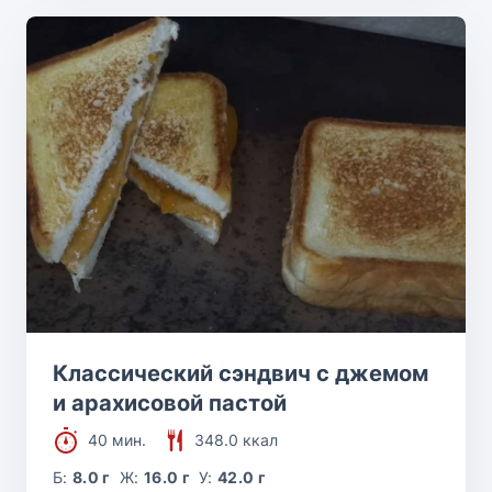
Классический сэндвич с джемом
и арахисовой пастой
40 мин.
348.0 ккал
Б:
8.0 г
Ж:
16.0 г
У:
42.0 г