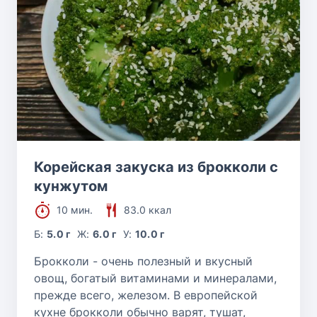
Корейская закуска из брокколи с
кунжутом
10 мин.
83.0 ккал
Б:
5.0 г
Ж:
6.0 г
У:
10.0 г
Брокколи - очень полезный и вкусный
овощ, богатый витаминами и минералами,
прежде всего, железом. В европейской
кухне брокколи обычно варят, тушат,