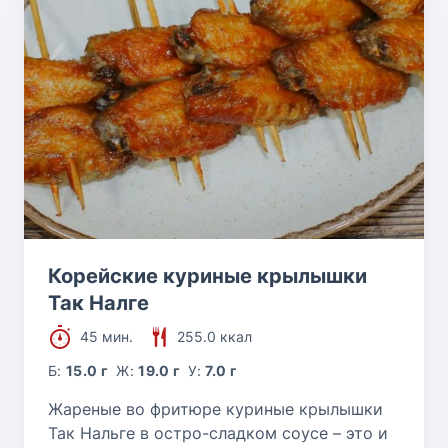
Корейские куриные крылышки
Так Налге
45 мин.
255.0 ккал
Б:
15.0 г
Ж:
19.0 г
У:
7.0 г
Жареные во фритюре куриные крылышки
Так Нальге в остро-сладком соусе – это и