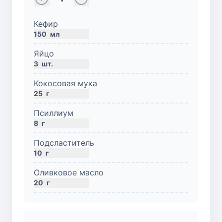
Кефир
150
мл
Яйцо
3
шт.
Кокосовая мука
25
г
Псиллиум
8
г
Подсластитель
10
г
Оливковое масло
20
г