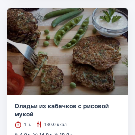
Оладьи из кабачков с рисовой
мукой
1 ч.
180.0 ккал
Б:
4.0 г
Ж:
14.0 г
У:
10.0 г