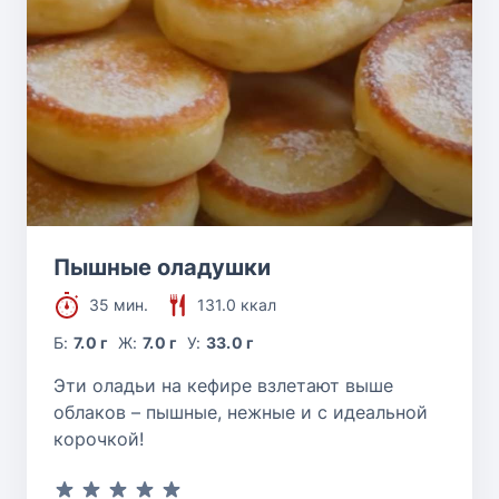
Пышные оладушки
35 мин.
131.0 ккал
Б:
7.0 г
Ж:
7.0 г
У:
33.0 г
Эти оладьи на кефире взлетают выше
облаков – пышные, нежные и с идеальной
корочкой!