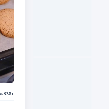
ды:
67.0 г