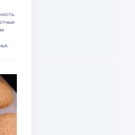
ность.
естные
ме
нья.