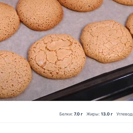
Белки:
7.0 г
Жиры:
13.0 г
Углево