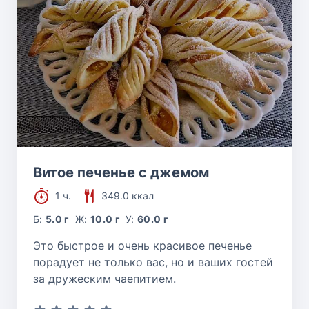
Витое печенье с джемом
1 ч.
349.0 ккал
Б:
5.0 г
Ж:
10.0 г
У:
60.0 г
Это быстрое и очень красивое печенье
порадует не только вас, но и ваших гостей
за дружеским чаепитием.