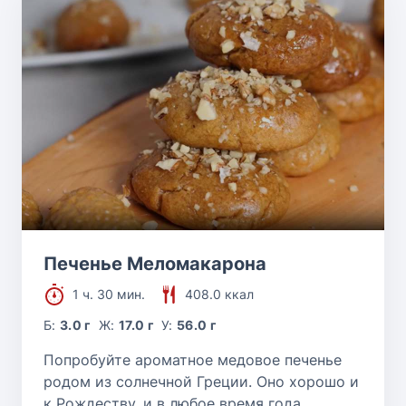
Печенье Меломакарона
1 ч. 30 мин.
408.0 ккал
Б:
3.0 г
Ж:
17.0 г
У:
56.0 г
Попробуйте ароматное медовое печенье
родом из солнечной Греции. Оно хорошо и
к Рождеству, и в любое время года.