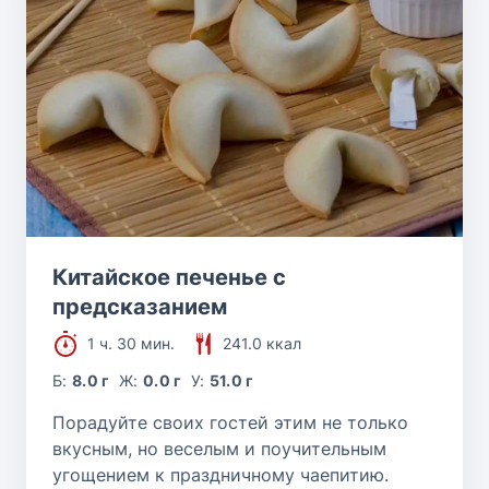
Китайское печенье с
предсказанием
1 ч. 30 мин.
241.0 ккал
Б:
8.0 г
Ж:
0.0 г
У:
51.0 г
Порадуйте своих гостей этим не только
вкусным, но веселым и поучительным
угощением к праздничному чаепитию.