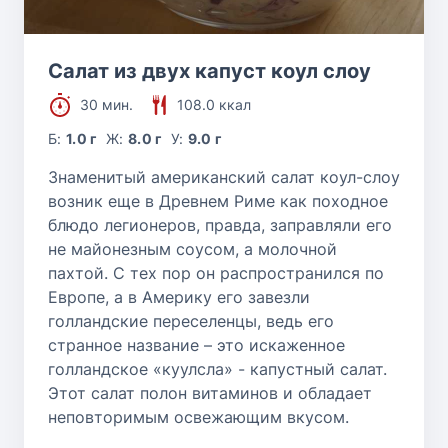
Салат из двух капуст коул слоу
30 мин.
108.0 ккал
Б:
1.0 г
Ж:
8.0 г
У:
9.0 г
Знаменитый американский салат коул-слоу
возник еще в Древнем Риме как походное
блюдо легионеров, правда, заправляли его
не майонезным соусом, а молочной
пахтой. С тех пор он распространился по
Европе, а в Америку его завезли
голландские переселенцы, ведь его
странное название – это искаженное
голландское «куулсла» - капустный салат.
Этот салат полон витаминов и обладает
неповторимым освежающим вкусом.