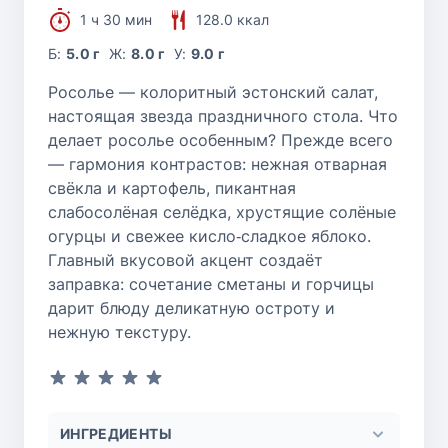
1 ч 30 мин
128.0 ккал
Б:
5.0 г
Ж:
8.0 г
У:
9.0 г
Росолье — колоритный эстонский салат,
настоящая звезда праздничного стола. Что
делает росолье особенным? Прежде всего
— гармония контрастов: нежная отварная
свёкла и картофель, пикантная
слабосолёная селёдка, хрустящие солёные
огурцы и свежее кисло‑сладкое яблоко.
Главный вкусовой акцент создаёт
заправка: сочетание сметаны и горчицы
дарит блюду деликатную остроту и
нежную текстуру.
ИНГРЕДИЕНТЫ