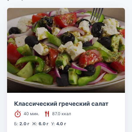
Классический греческий салат
40 мин.
87.0 ккал
Б:
2.0 г
Ж:
6.0 г
У:
4.0 г