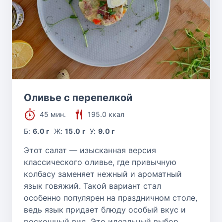
Оливье с перепелкой
45 мин.
195.0 ккал
Б:
6.0 г
Ж:
15.0 г
У:
9.0 г
Этот салат — изысканная версия
классического оливье, где привычную
колбасу заменяет нежный и ароматный
язык говяжий. Такой вариант стал
особенно популярен на праздничном столе,
ведь язык придает блюду особый вкус и
роскошный вид. Это идеальный выбор,