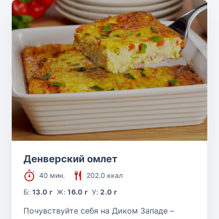
Денверский омлет
40 мин.
202.0 ккал
Б:
13.0 г
Ж:
16.0 г
У:
2.0 г
Почувствуйте себя на Диком Западе –