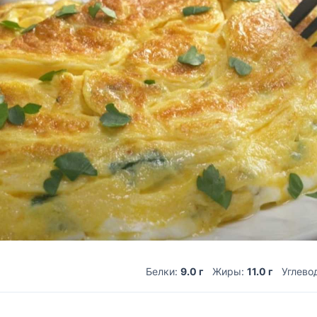
Белки:
9.0 г
Жиры:
11.0 г
Углево