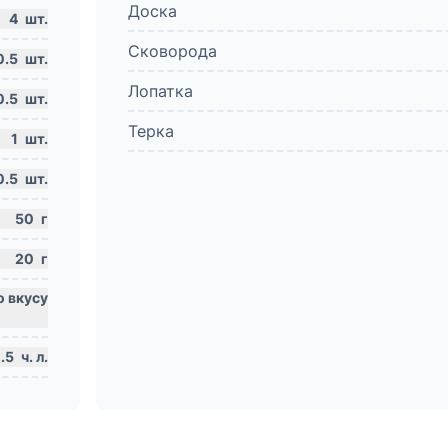
Доска
4
шт.
Сковорода
0.5
шт.
Лопатка
0.5
шт.
Терка
1
шт.
0.5
шт.
50
г
20
г
.5
ч. л.