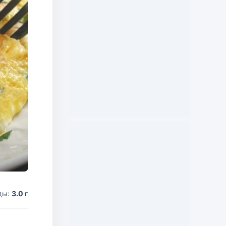
ды:
3.0 г