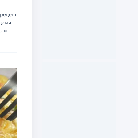
 рецепт
цами,
о и