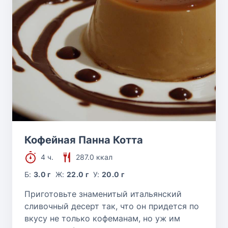
Кофейная Панна Котта
4 ч.
287.0 ккал
Б:
3.0 г
Ж:
22.0 г
У:
20.0 г
Приготовьте знаменитый итальянский
сливочный десерт так, что он придется по
вкусу не только кофеманам, но уж им