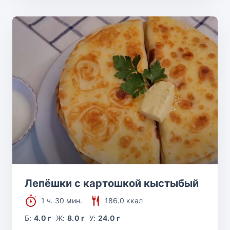
Лепёшки с картошкой кыстыбый
1 ч. 30 мин.
186.0 ккал
Б:
4.0 г
Ж:
8.0 г
У:
24.0 г