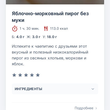
Яблочно-морковный пирог без
муки
1 ч. 30 мин.
113.0 ккал
Б:
4.0 г
Ж:
3.0 г
У:
18.0 г
Испеките к чаепитию с друзьями этот
вкусный и полезный низкокалорийный
пирог из овсяных хлопьев, моркови и
яблок.
ИНГРЕДИЕНТЫ
Подробнее