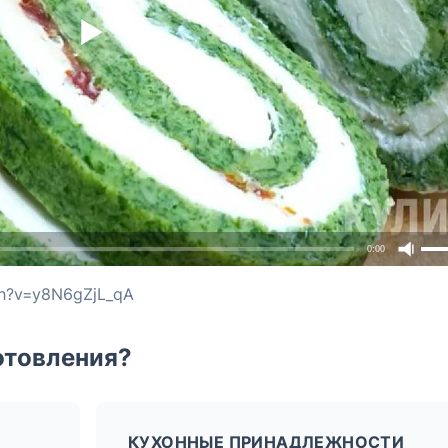
0:00
ch?v=y8N6gZjL_qA
отовления?
КУХОННЫЕ ПРИНАДЛЕЖНОСТИ