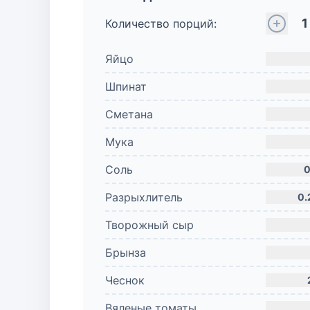
1
Количество порций:
Яйцо
Шпинат
Сметана
Мука
Соль
0
Разрыхлитель
0.
Творожный сыр
Брынза
Чеснок
Вяленые томаты