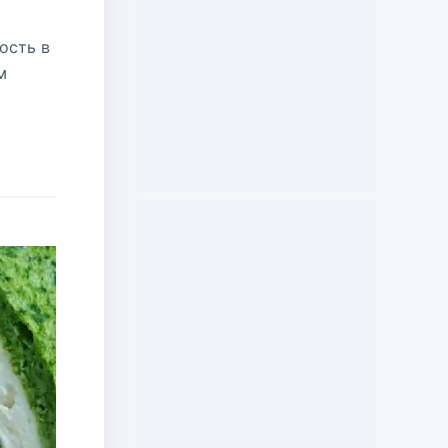
ость в
м