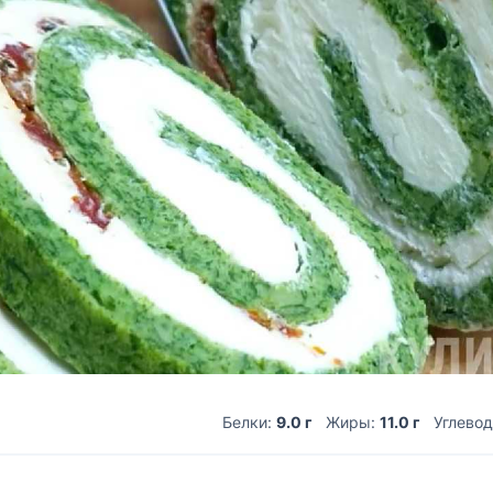
Белки:
9.0 г
Жиры:
11.0 г
Углево