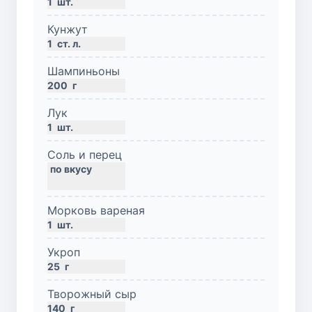
1
шт.
Кунжут
1
ст. л.
Шампиньоны
200
г
Лук
1
шт.
Соль и перец
Морковь вареная
1
шт.
Укроп
25
г
Творожный сыр
140
г