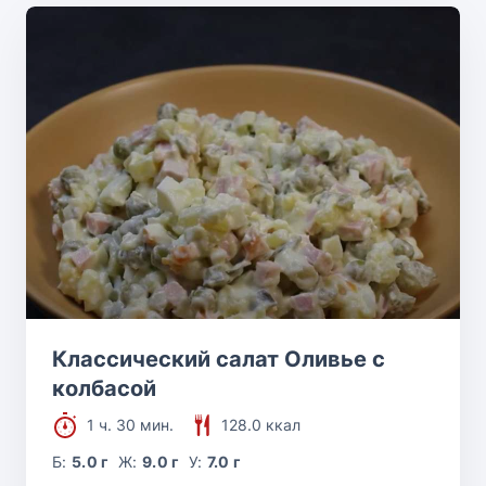
Классический салат Оливье с
колбасой
1 ч. 30 мин.
128.0 ккал
Б:
5.0 г
Ж:
9.0 г
У:
7.0 г