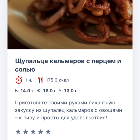
Щупальца кальмаров с перцем и
солью
1 ч.
175.0 ккал
Б:
14.0 г
Ж:
18.0 г
У:
13.0 г
Приготовьте своими руками пикантную
закуску из щупалец кальмаров с овощами
– к пиву и просто для удовольствия!