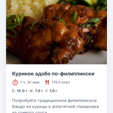
Куриное адобо по-филиппински
1 ч. 30 мин.
119.0 ккал
Б:
10.0 г
Ж:
7.0 г
У:
7.0 г
Попробуйте традиционное филиппинское
блюдо из курицы в аппетитной глазировке
из соевого соуса.