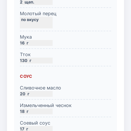
2
щеп.
Молотый перец
Мука
16
г
Тток
130
г
СОУС
Сливочное масло
20
г
Измельченный чеснок
18
г
Соевый соус
17
г