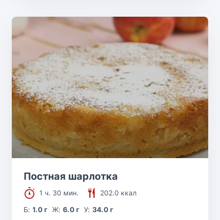
Постная шарлотка
1 ч. 30 мин.
202.0 ккал
Б:
1.0 г
Ж:
6.0 г
У:
34.0 г