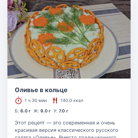
Оливье в кольце
1 ч 30 мин
140.0 ккал
Б:
6.0 г
Ж:
9.0 г
У:
7.0 г
Этот рецепт — это современная и очень
красивая версия классического русского
салата «Оливье». Вместо традиционного