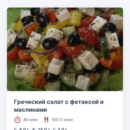
Греческий салат с фетаксой и
маслинами
40 мин.
160.0 ккал
Б:
4.0 г
Ж:
14.0 г
У:
3.0 г